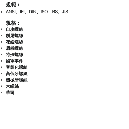
規範 :
ANSI、IFI、DIN、ISO、BS、JIS
規格 :
自攻螺絲
鑽尾螺絲
花齒螺絲
屑板螺絲
特殊螺絲
國軍零件
客製化螺絲
高低牙螺絲
機械牙螺絲
木螺絲
華司